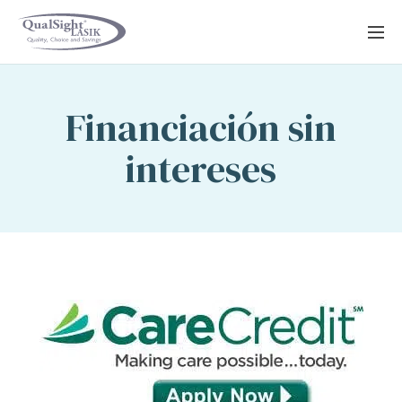
Saltar
al
contenido
Financiación sin
intereses