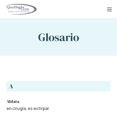
Saltar
al
contenido
Glosario
A
Ablata
en cirugía, es extirpar.