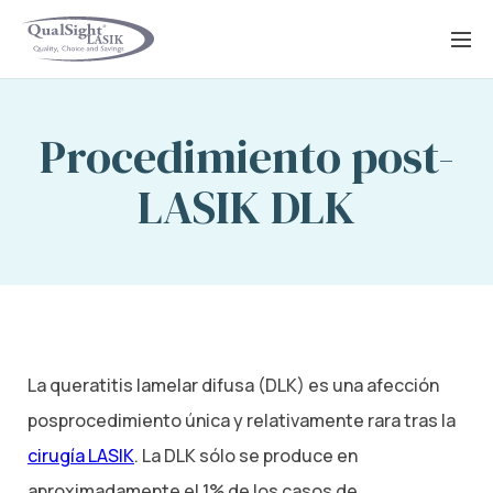
Saltar
al
contenido
Procedimiento post-
LASIK DLK
La queratitis lamelar difusa (DLK) es una afección
posprocedimiento única y relativamente rara tras la
cirugía LASIK
. La DLK sólo se produce en
aproximadamente el 1% de los casos de