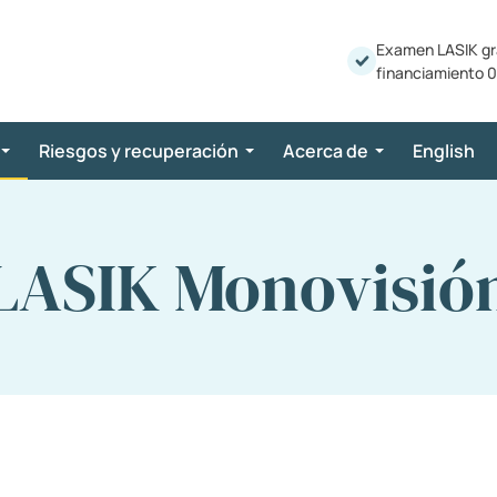
Examen LASIK gr
financiamiento 0
Riesgos y recuperación
Acerca de
English
LASIK Monovisió