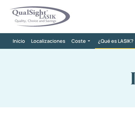
Saltar
al
contenido
Inicio
Localizaciones
Coste
¿Qué es LASIK?