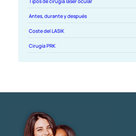
Tipos de cirugía láser ocular
Antes, durante y después
Coste del LASIK
Cirugía PRK