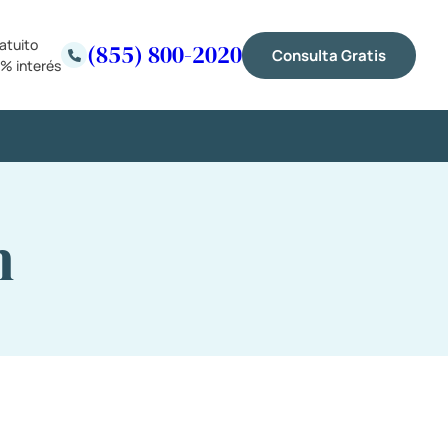
atuito
(855) 800-2020
Consulta Gratis
% interés
n