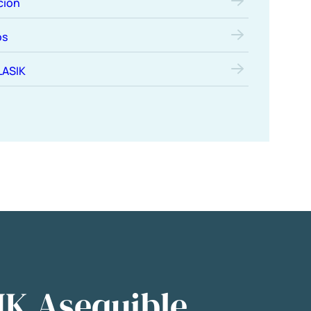
ción
os
LASIK
IK Asequible