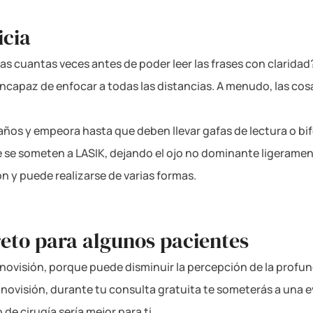
icia
nas cuantas veces antes de poder leer las frases con clarid
 incapaz de enfocar a todas las distancias. A menudo, las co
 años y empeora hasta que deben llevar gafas de lectura o bi
 se someten a LASIK, dejando el ojo no dominante ligeramen
 y puede realizarse de varias formas.
eto para algunos pacientes
novisión, porque puede disminuir la percepción de la profund
novisión, durante tu consulta gratuita te someterás a una ev
de cirugía sería mejor para ti.