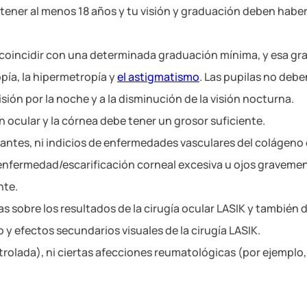
n tener al menos 18 años y tu visión y graduación deben hab
ue coincidir con una determinada graduación mínima, y esa g
opía, la hipermetropía y
el astigmatismo
. Las pupilas no debe
ión por la noche y a la disminución de la visión nocturna.
n ocular y la córnea debe tener un grosor suficiente.
ntes, ni indicios de enfermedades vasculares del colágeno
, enfermedad/escarificación corneal excesiva u ojos graveme
nte.
s sobre los resultados de la cirugía ocular LASIK y también 
y efectos secundarios visuales de la cirugía LASIK.
rolada), ni ciertas afecciones reumatológicas (por ejemplo,