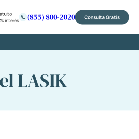
atuito
(855) 800-2020
Consulta Gratis
% interés
el LASIK