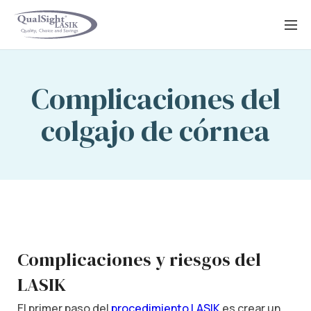
Saltar
al
contenido
Complicaciones del
colgajo de córnea
Complicaciones y riesgos del
LASIK
El primer paso del
procedimiento LASIK
es crear un