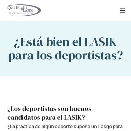
Saltar
al
contenido
¿Está bien el LASIK
para los deportistas?
¿Los deportistas son buenos
candidatos para el LASIK?
¿La práctica de algún deporte supone un riesgo para