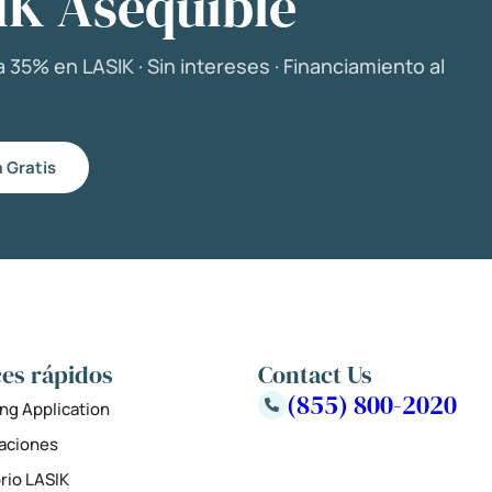
IK Asequible
 35% en LASIK · Sin intereses · Financiamiento al
 Gratis
es rápidos
Contact Us
(855) 800-2020
ng Application
zaciones
rio LASIK