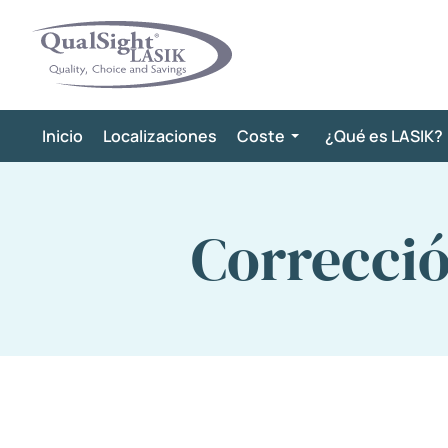
Saltar
al
contenido
Inicio
Localizaciones
Coste
¿Qué es LASIK?
Correcció