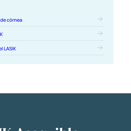
 de córnea
IK
el LASIK