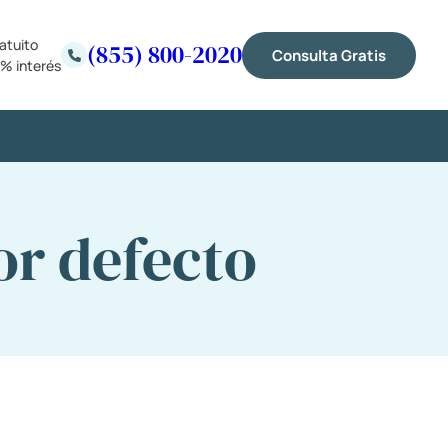
atuito
(855) 800-2020
Consulta Gratis
% interés
or defecto