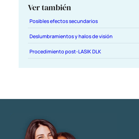
Ver también
Posibles efectos secundarios
Deslumbramientos y halos de visión
Procedimiento post-LASIK DLK