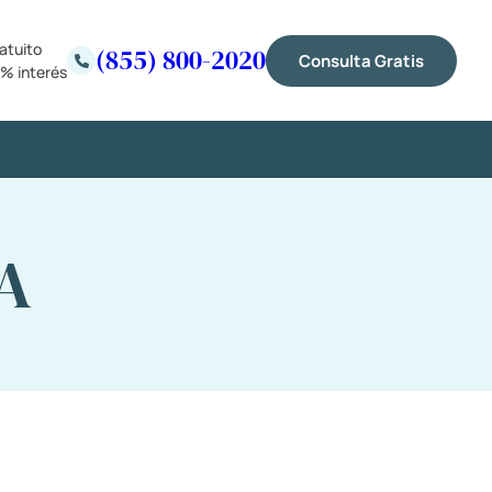
atuito
(855) 800-2020
Consulta Gratis
% interés
A