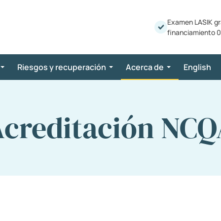
Examen LASIK gr
financiamiento 0
Riesgos y recuperación
Acerca de
English
Acreditación NCQ