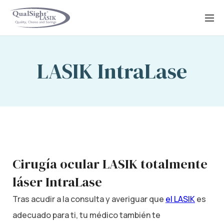
Saltar
al
contenido
LASIK IntraLase
Cirugía ocular LASIK totalmente
láser IntraLase
Tras acudir a la consulta y averiguar que
el LASIK
es
adecuado para ti, tu médico también te