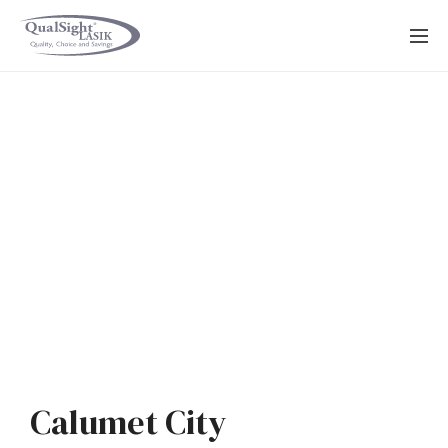
Saltar
al
contenido
Calumet City