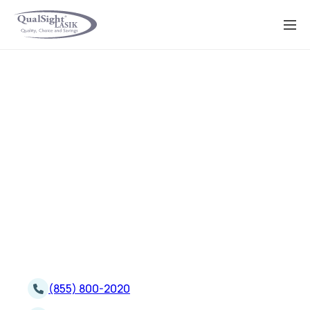
Saltar
al
contenido
(855) 800-2020