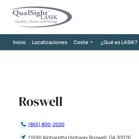
Saltar
al
contenido
Inicio
Localizaciones
Coste
¿Qué es LASIK?
Roswell
(855) 800-2020
11690 Alpharetta Highway Roswell, GA 30076