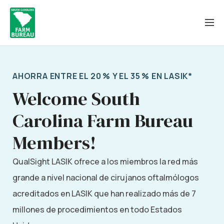
Saltar
al
contenido
AHORRA ENTRE EL 20 % Y EL 35 % EN LASIK*
Welcome South
Carolina Farm Bureau
Members!
QualSight LASIK ofrece a los miembros la red más
grande a nivel nacional de cirujanos oftalmólogos
acreditados en LASIK que han realizado más de 7
millones de procedimientos en todo Estados