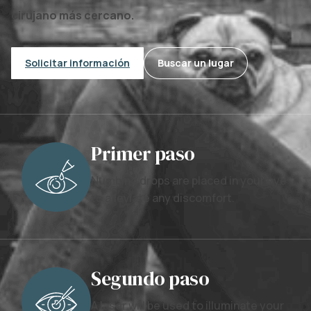
cirujano más cercano.
Solicitar información
Buscar un lugar
Primer paso
Numbing drops are placed in your eye
to alleviate any discomfort.
Segundo paso
A laser will be used to illuminate your