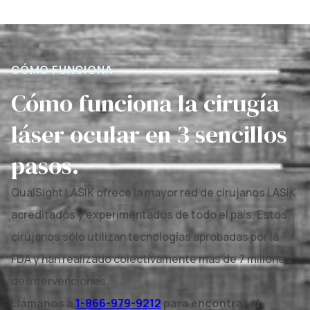
CÓMO FUNCIONA
Cómo funciona la cirugía
láser ocular en 3 sencillos
pasos.
QualSight LASIK ofrece la mayor red de cirujanos LASIK
acreditados y experimentados de todo el país. Estos
cirujanos sólo utilizan tecnologías aprobadas por la
FDA y han realizado colectivamente más de 7 millones
de intervenciones.
Llámanos a
1-866-979-9212
para encontrar el