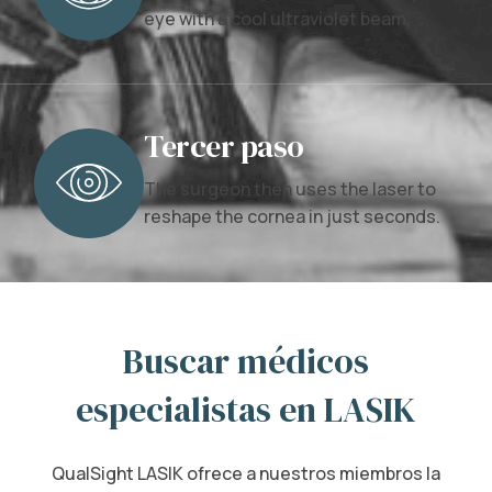
eye with a cool ultraviolet beam.
Tercer paso
The surgeon then uses the laser to
reshape the cornea in just seconds.
Buscar médicos
especialistas en LASIK
QualSight LASIK ofrece a nuestros miembros la