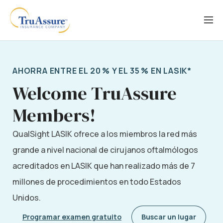
Saltar
al
contenido
AHORRA ENTRE EL 20 % Y EL 35 % EN LASIK*
Welcome TruAssure
Members!
QualSight LASIK ofrece a los miembros la red más
grande a nivel nacional de cirujanos oftalmólogos
acreditados en LASIK que han realizado más de 7
millones de procedimientos en todo Estados
Unidos.
Programar examen gratuito
Buscar un lugar