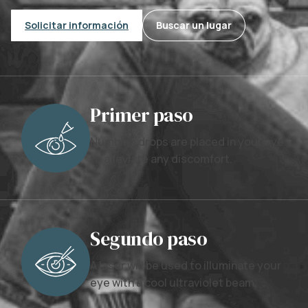
Solicitar información
Buscar un lugar
Primer paso
Numbing drops are placed in your eye
to alleviate any discomfort.
Segundo paso
A laser will be used to illuminate your
eye with a cool ultraviolet beam.