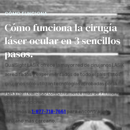
CÓMO FUNCIONA
Cómo funciona la cirugía
láser ocular en 3 sencillos
pasos.
QualSight LASIK ofrece la mayor red de cirujanos LASIK
acreditados y experimentados de todo el país. Estos
cirujanos sólo utilizan tecnologías aprobadas por la
FDA y han realizado colectivamente más de 7 millones
de intervenciones.
Llámanos a
1-877-718-7661
para encontrar el
cirujano más cercano.