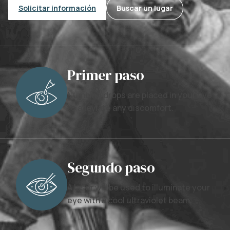
Solicitar información
Buscar un lugar
Primer paso
Numbing drops are placed in your eye
to alleviate any discomfort.
Segundo paso
A laser will be used to illuminate your
eye with a cool ultraviolet beam.