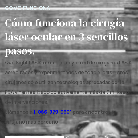
CÓMO FUNCIONA
Cómo funciona la cirugía
láser ocular en 3 sencillos
pasos.
QualSight LASIK ofrece la mayor red de cirujanos LASIK
acreditados y experimentados de todo el país. Estos
cirujanos sólo utilizan tecnologías aprobadas por la
FDA y han realizado colectivamente más de 7 millones
de intervenciones.
Llámanos a
1-866-979-9601
para encontrar el
cirujano más cercano.