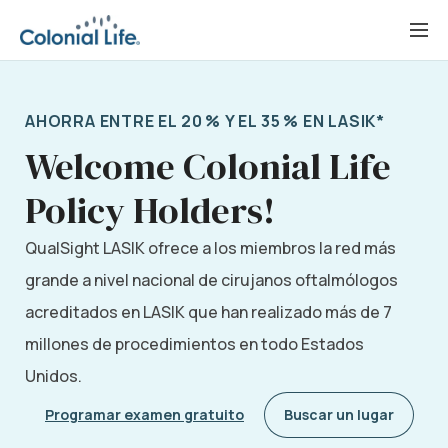
Saltar
al
contenido
AHORRA ENTRE EL 20 % Y EL 35 % EN LASIK*
Welcome Colonial Life
Policy Holders!
QualSight LASIK ofrece a los miembros la red más
grande a nivel nacional de cirujanos oftalmólogos
acreditados en LASIK que han realizado más de 7
millones de procedimientos en todo Estados
Unidos.
Programar examen gratuito
Buscar un lugar