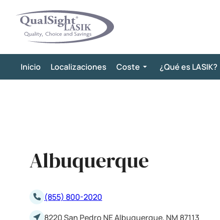
Saltar
al
contenido
Inicio
Localizaciones
Coste
¿Qué es LASIK?
Albuquerque
(855) 800-2020
8220 San Pedro NE Albuquerque, NM 87113