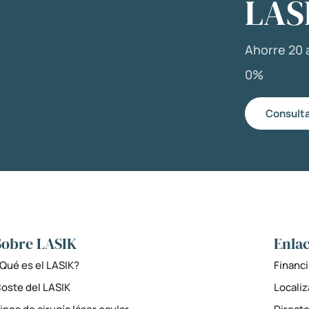
LAS
Ahorre 20 a
0%
Consulta
Sobre LASIK
Enlac
Qué es el LASIK?
Financi
oste del LASIK
Locali