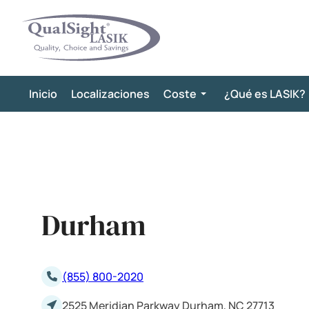
Saltar
al
contenido
Inicio
Localizaciones
Coste
¿Qué es LASIK?
Durham
(855) 800-2020
2525 Meridian Parkway Durham, NC 27713