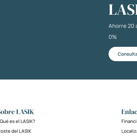
LAS
Ahorre 20 a
0%
Consulta
Sobre LASIK
Enlac
Qué es el LASIK?
Financi
oste del LASIK
Locali