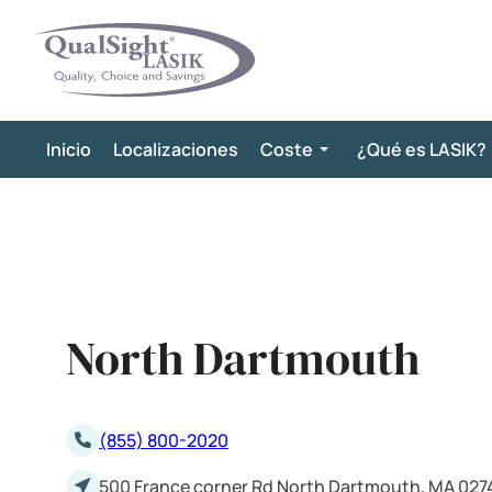
Saltar
al
contenido
Inicio
Localizaciones
Coste
¿Qué es LASIK?
North Dartmouth
(855) 800-2020
500 France corner Rd North Dartmouth, MA 027