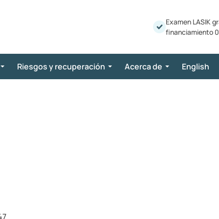
Examen LASIK gr
financiamiento 0
Riesgos y recuperación
Acerca de
English
47