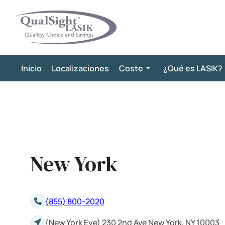
Saltar
al
contenido
Inicio
Localizaciones
Coste
¿Qué es LASIK?
New York
(855) 800-2020
(New York Eye) 230 2nd Ave New York, NY 10003