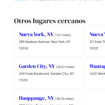
Otros lugares cercanos
Nueva York, NY
Nueva 
(1.07 millas)
185 Madison Avenue, New York, NY
211 East 7
10016
10021
Garden City, NY
Wanta
(20.61 millas)
450 Endo Boulevard, Garden City, NY
1400 Want
11530
Hauppauge, NY
(38.53 millas)