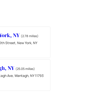
York, NY
(2.78 millas)
0th Street, New York, NY
gh, NY
(25.05 millas)
agh Ave, Wantagh, NY 11793