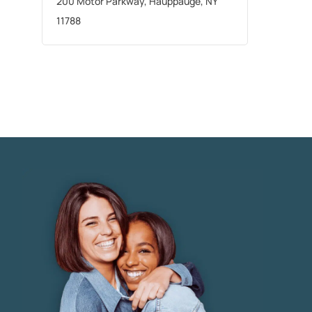
200 Motor Parkway, Hauppauge, NY
11788