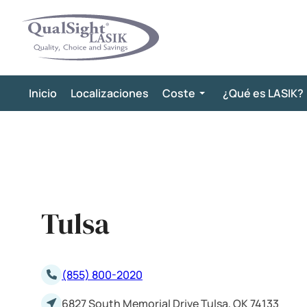
Saltar
al
contenido
Inicio
Localizaciones
Coste
¿Qué es LASIK?
Tulsa
(855) 800-2020
6827 South Memorial Drive Tulsa, OK 74133