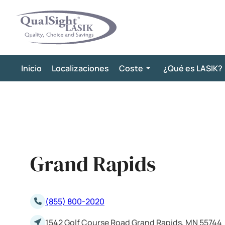
Saltar
al
contenido
Inicio
Localizaciones
Coste
¿Qué es LASIK?
Grand Rapids
(855) 800-2020
1542 Golf Course Road Grand Rapids, MN 55744