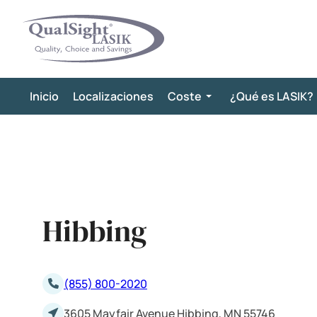
Saltar
al
contenido
Inicio
Localizaciones
Coste
¿Qué es LASIK?
Hibbing
(855) 800-2020
3605 Mayfair Avenue Hibbing, MN 55746