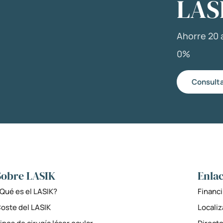
LAS
Ahorre 20 a
0%
Consulta
Sobre LASIK
Enlac
Qué es el LASIK?
Financi
oste del LASIK
Locali