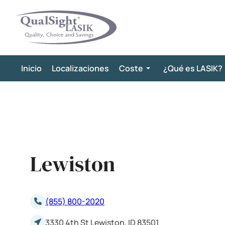
Saltar
al
contenido
Inicio
Localizaciones
Coste
¿Qué es LASIK?
Lewiston
(855) 800-2020
3330 4th St Lewiston, ID 83501