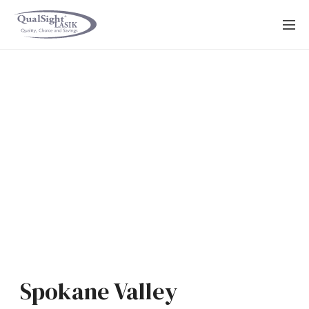
Saltar
al
contenido
Spokane Valley