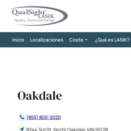
Saltar
al
contenido
Inicio
Localizaciones
Coste
¿Qué es LASIK?
Oakdale
(855) 800-2020
8344 3rd St. North Oakdale, MN 55128