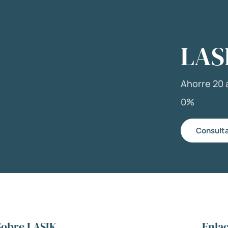
LAS
Ahorre 20 a
0%
Consulta
Sobre LASIK
Enlac