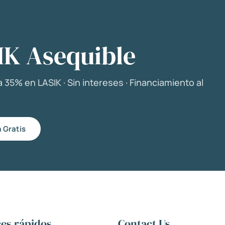
IK Asequible
 35% en LASIK · Sin intereses · Financiamiento al
 Gratis
es rápidos
Contact Us