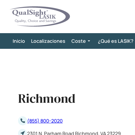
Saltar
al
contenido
Inicio
Localizaciones
Coste
¿Qué es LASIK?
Richmond
(855) 800-2020
2301 N. Parham Road Richmond, VA 23229