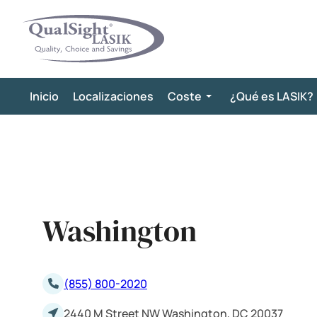
Saltar
al
contenido
Inicio
Localizaciones
Coste
¿Qué es LASIK?
Washington
(855) 800-2020
2440 M Street NW Washington, DC 20037