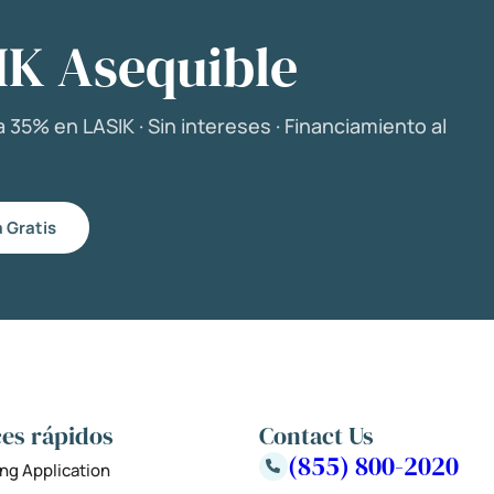
IK Asequible
 35% en LASIK · Sin intereses · Financiamiento al
 Gratis
es rápidos
Contact Us
(855) 800-2020
ng Application