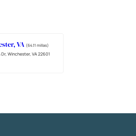
ster, VA
(64.11 millas)
 Dr, Winchester, VA 22601