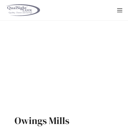
Saltar
al
contenido
Owings Mills