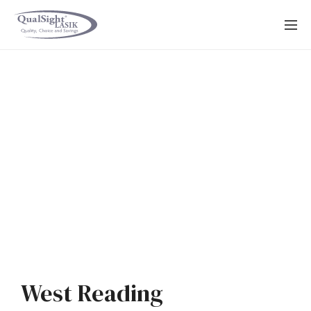
Saltar
al
contenido
West Reading