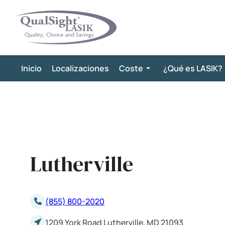
Saltar
al
contenido
Inicio
Localizaciones
Coste
¿Qué es LASIK?
Lutherville
(855) 800-2020
1209 York Road Lutherville, MD 21093