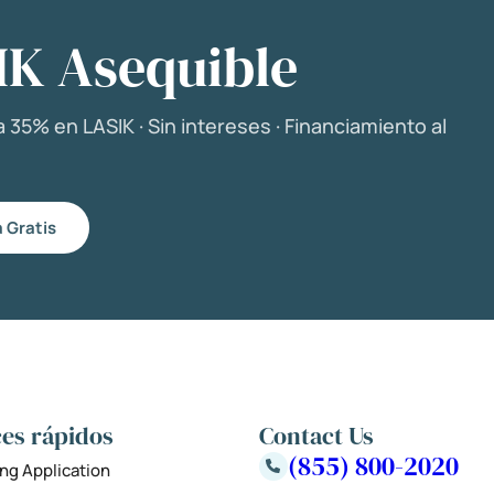
IK Asequible
 35% en LASIK · Sin intereses · Financiamiento al
 Gratis
es rápidos
Contact Us
(855) 800-2020
ng Application