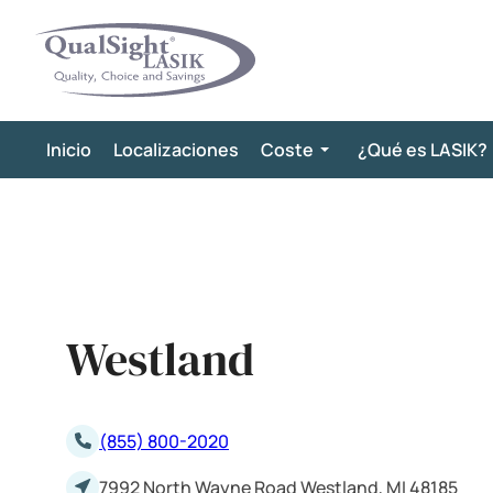
Saltar
al
contenido
Inicio
Localizaciones
Coste
¿Qué es LASIK?
Westland
(855) 800-2020
7992 North Wayne Road Westland, MI 48185