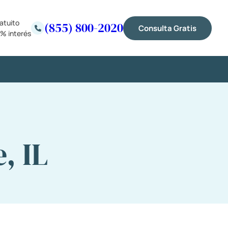
atuito
(855) 800-2020
Consulta Gratis
% interés
, IL