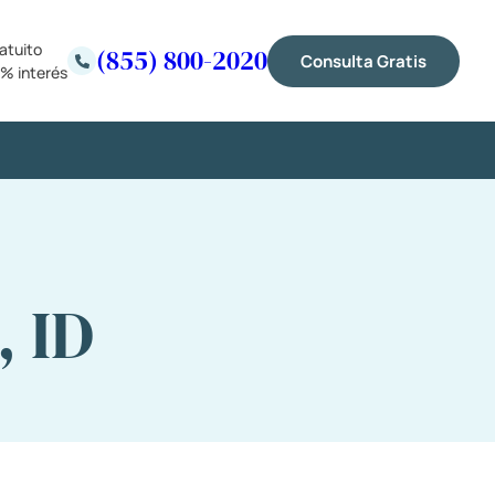
atuito
(855) 800-2020
Consulta Gratis
% interés
, ID