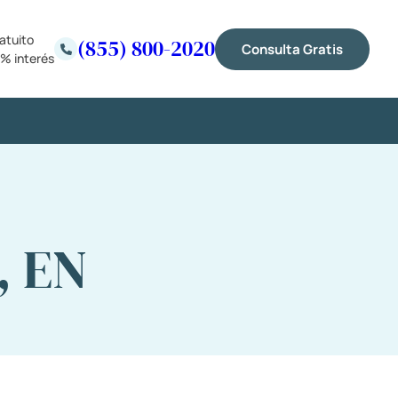
atuito
(855) 800-2020
Consulta Gratis
% interés
, EN