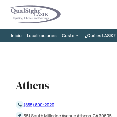
Saltar
al
contenido
Inicio
Localizaciones
Coste
¿Qué es LASIK?
Athens
(855) 800-2020
651 South Milledge Avenue Athens, GA 30605