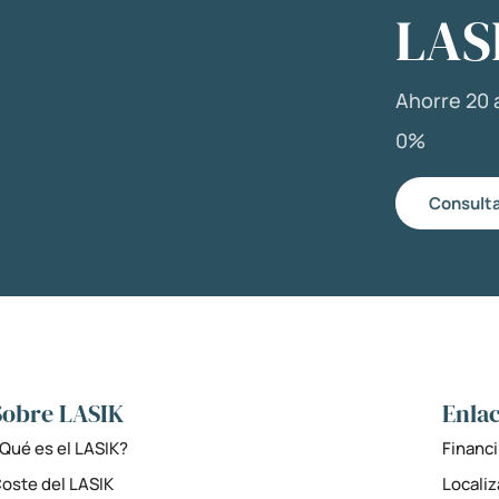
LAS
Ahorre 20 a
0%
Consulta
Sobre LASIK
Enlac
Qué es el LASIK?
Financi
oste del LASIK
Locali