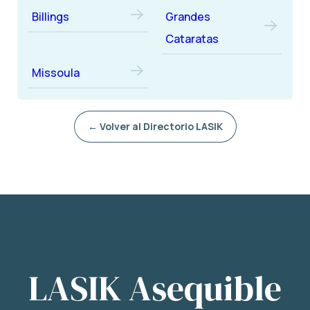
Billings
Grandes
Cataratas
Missoula
← Volver al Directorio LASIK
LASIK Asequible