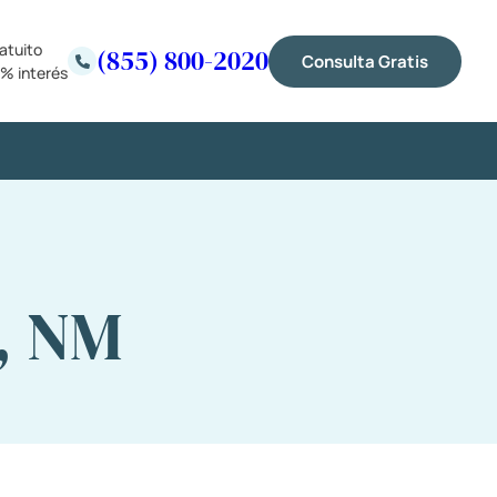
atuito
(855) 800-2020
Consulta Gratis
% interés
, NM