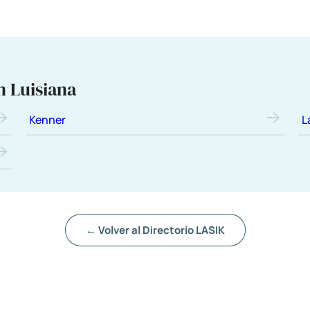
n Luisiana
Kenner
L
← Volver al Directorio LASIK