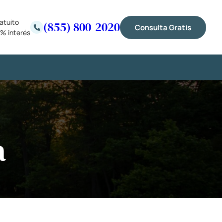
atuito
(855) 800-2020
Consulta Gratis
% interés
a