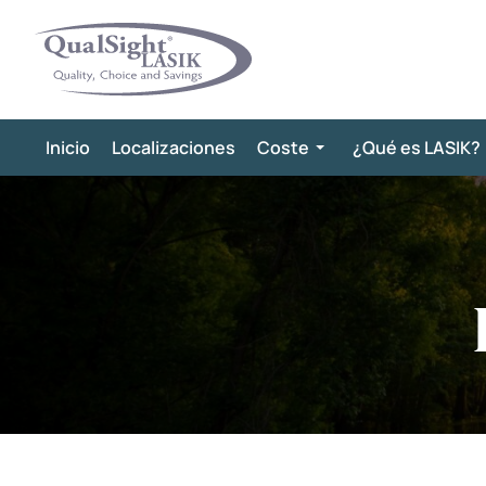
Saltar
al
contenido
Inicio
Localizaciones
Coste
¿Qué es LASIK?