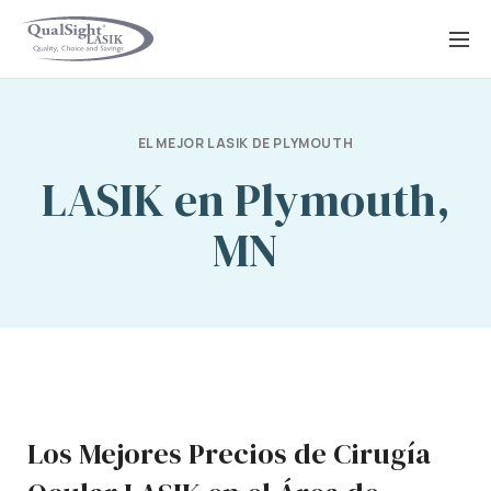
Saltar
al
contenido
EL MEJOR LASIK DE PLYMOUTH
LASIK en Plymouth,
MN
Los Mejores Precios de Cirugía