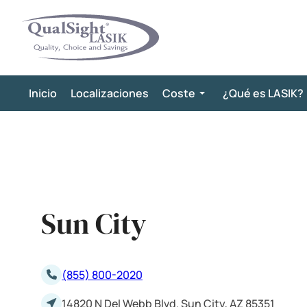
Saltar
al
contenido
Inicio
Localizaciones
Coste
¿Qué es LASIK?
Sun City
(855) 800-2020
14820 N Del Webb Blvd. Sun City, AZ 85351