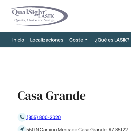
Saltar
al
contenido
Inicio
Localizaciones
Coste
¿Qué es LASIK?
Casa Grande
(855) 800-2020
560 N Camino Mercado Casa Grande, AZ 85122