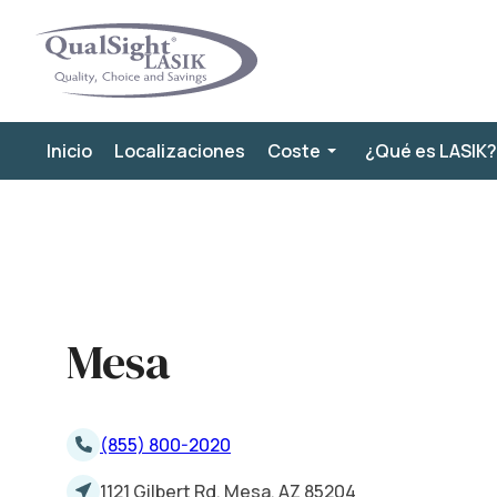
Saltar
al
contenido
Inicio
Localizaciones
Coste
¿Qué es LASIK?
Mesa
(855) 800-2020
1121 Gilbert Rd. Mesa, AZ 85204