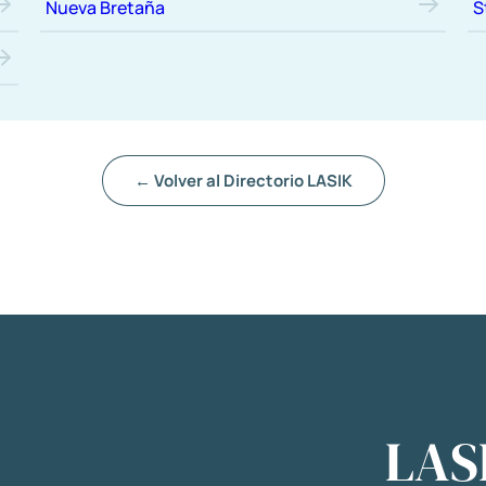
Nueva Bretaña
S
← Volver al Directorio LASIK
LAS