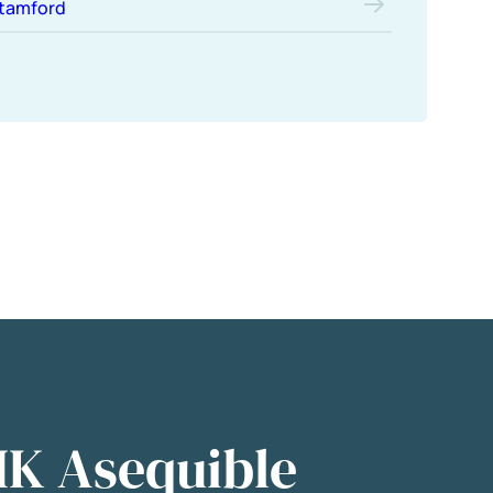
tamford
IK Asequible