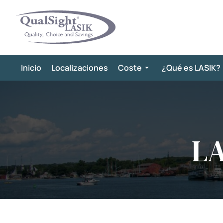
Saltar
al
contenido
Inicio
Localizaciones
Coste
¿Qué es LASIK?
LA