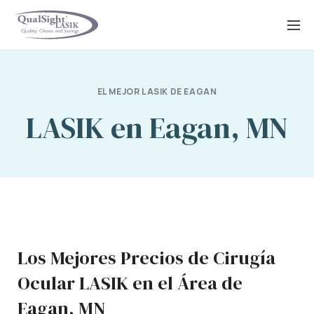
Saltar
al
contenido
EL MEJOR LASIK DE EAGAN
LASIK en Eagan, MN
Los Mejores Precios de Cirugía
Ocular LASIK en el Área de
Eagan, MN