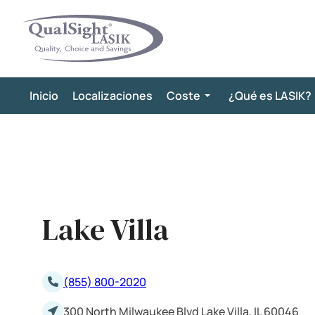
Saltar
al
contenido
Inicio
Localizaciones
Coste
¿Qué es LASIK?
Lake Villa
(855) 800-2020
300 North Milwaukee Blvd Lake Villa, IL 60046