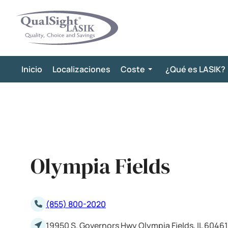
Saltar
al
contenido
Inicio
Localizaciones
Coste
¿Qué es LASIK?
Olympia Fields
(855) 800-2020
19950 S. Governors Hwy Olympia Fields, IL 60461