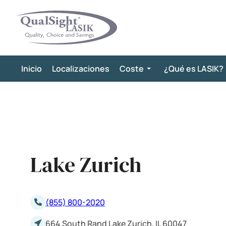
Saltar
al
contenido
Inicio
Localizaciones
Coste
¿Qué es LASIK?
Lake Zurich
(855) 800-2020
664 South Rand Lake Zurich, IL 60047