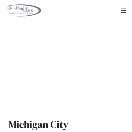
Saltar
al
contenido
Michigan City