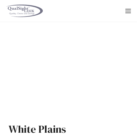
Saltar
al
contenido
White Plains